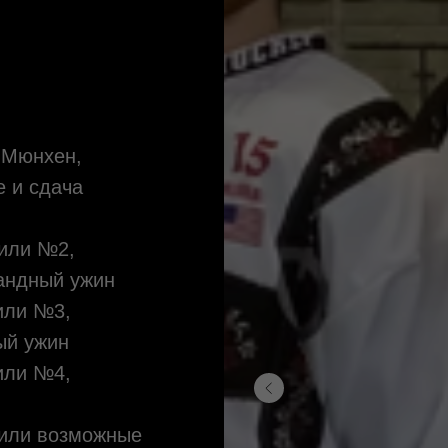
 Мюнхен,
е и сдача
или №2,
мандный ужин
или №3,
ный ужин
или №4,
или возможные