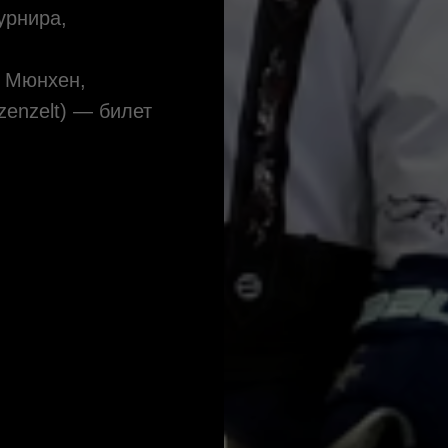
урнира,
 Мюнхен,
zenzelt) — билет