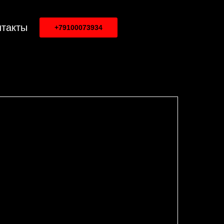
нтакты
+79100073934