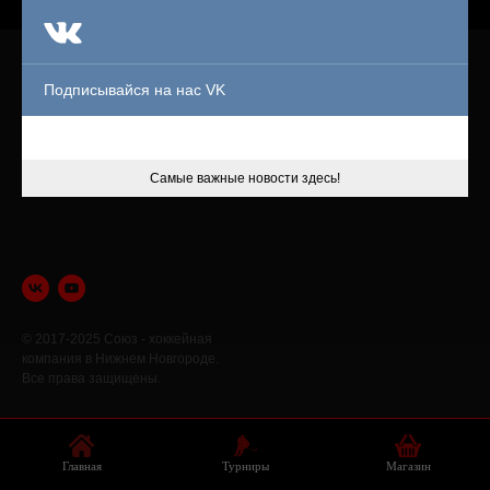
ПРОДУКТЫ
МАГАЗИН
Подписывайся на нас VK
БРОСКОВАЯ ЗОНА
ТУРНИРЫ
Самые важные новости здесь!
© 2017-2025 Союз - хоккейная
компания в Нижнем Новгороде.
Все права защищены.
ПОЛЕЗНОЕ
ИНФОРМАЦИЯ
ФОТО
ДОГОВОР ОФЕРТЫ
Главная
Турниры
Магазин